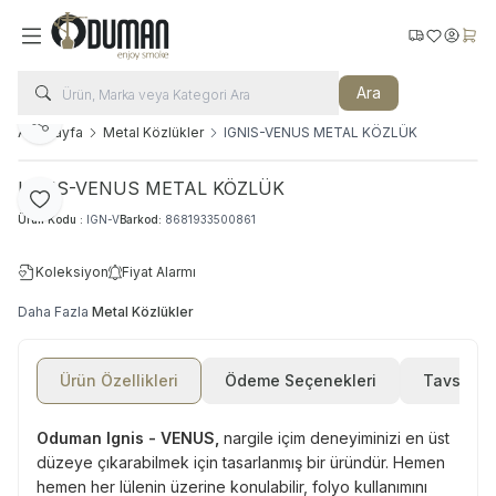
Kargo Takip
Favorilerim
Hesabı
Sepe
Ara
Paylaş
Ana Sayfa
Metal Közlükler
IGNIS-VENUS METAL KÖZLÜK
IGNIS-VENUS METAL KÖZLÜK
Favoriye Ekle
Ürün Kodu :
IGN-V
Barkod:
8681933500861
Koleksiyon
Fiyat Alarmı
Daha Fazla
Metal Közlükler
Ürün Özellikleri
Ödeme Seçenekleri
Tavsiye E
Oduman Ignis - VENUS,
nargile içim deneyiminizi en üst
düzeye çıkarabilmek için tasarlanmış bir üründür. Hemen
hemen her lülenin üzerine konulabilir, folyo kullanımını