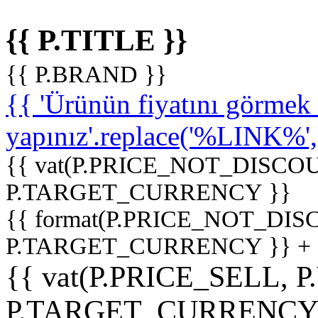
{{ P.TITLE }}
{{ P.BRAND }}
{{ 'Ürünün fiyatını görme
yapınız'.replace('%LINK%', '
{{ vat(P.PRICE_NOT_DISCOU
P.TARGET_CURRENCY }}
{{ format(P.PRICE_NOT_DI
P.TARGET_CURRENCY }} +
{{ vat(P.PRICE_SELL, P
P.TARGET_CURRENCY