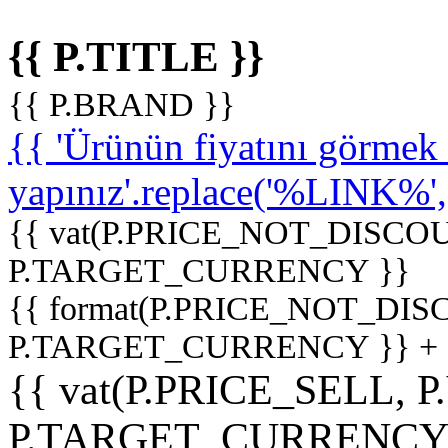
{{ P.TITLE }}
{{ P.BRAND }}
{{ 'Ürünün fiyatını görme
yapınız'.replace('%LINK%', '
{{ vat(P.PRICE_NOT_DISCOU
P.TARGET_CURRENCY }}
{{ format(P.PRICE_NOT_DI
P.TARGET_CURRENCY }} +
{{ vat(P.PRICE_SELL, P
P.TARGET_CURRENCY