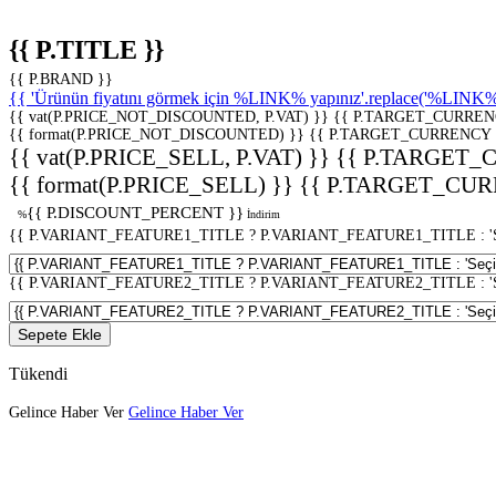
{{ P.TITLE }}
{{ P.BRAND }}
{{ 'Ürünün fiyatını görmek için %LINK% yapınız'.replace('%LINK%', 
{{ vat(P.PRICE_NOT_DISCOUNTED, P.VAT) }}
{{ P.TARGET_CURREN
{{ format(P.PRICE_NOT_DISCOUNTED) }}
{{ P.TARGET_CURRENCY 
{{ vat(P.PRICE_SELL, P.VAT) }}
{{ P.TARGET_
{{ format(P.PRICE_SELL) }}
{{ P.TARGET_CUR
{{ P.DISCOUNT_PERCENT }}
%
İndirim
{{ P.VARIANT_FEATURE1_TITLE ? P.VARIANT_FEATURE1_TITLE : 'Seç
{{ P.VARIANT_FEATURE2_TITLE ? P.VARIANT_FEATURE2_TITLE : 'Seç
Sepete Ekle
Tükendi
Gelince Haber Ver
Gelince Haber Ver