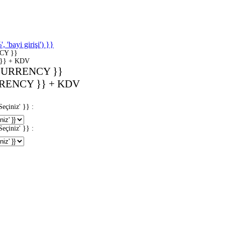
'bayi girişi') }}
CY }}
}} + KDV
CURRENCY }}
RENCY }} + KDV
iniz' }} :
iniz' }} :