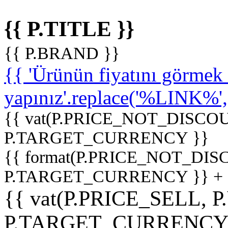
{{ P.TITLE }}
{{ P.BRAND }}
{{ 'Ürünün fiyatını görme
yapınız'.replace('%LINK%', '
{{ vat(P.PRICE_NOT_DISCOU
P.TARGET_CURRENCY }}
{{ format(P.PRICE_NOT_DI
P.TARGET_CURRENCY }} +
{{ vat(P.PRICE_SELL, P
P.TARGET_CURRENCY