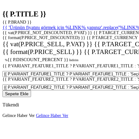
{{ P.TITLE }}
{{ P.BRAND }}
{{ 'Ürünün fiyatını görmek için %LINK% yapınız'.replace('%LINK%', 
{{ vat(P.PRICE_NOT_DISCOUNTED, P.VAT) }}
{{ P.TARGET_CURREN
{{ format(P.PRICE_NOT_DISCOUNTED) }}
{{ P.TARGET_CURRENCY 
{{ vat(P.PRICE_SELL, P.VAT) }}
{{ P.TARGET_
{{ format(P.PRICE_SELL) }}
{{ P.TARGET_CUR
{{ P.DISCOUNT_PERCENT }}
%
İndirim
{{ P.VARIANT_FEATURE1_TITLE ? P.VARIANT_FEATURE1_TITLE : 'Seç
{{ P.VARIANT_FEATURE2_TITLE ? P.VARIANT_FEATURE2_TITLE : 'Seç
Sepete Ekle
Tükendi
Gelince Haber Ver
Gelince Haber Ver