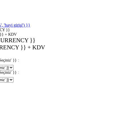
'bayi girişi') }}
CY }}
}} + KDV
CURRENCY }}
RENCY }} + KDV
iniz' }} :
iniz' }} :