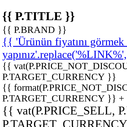
{{ P.TITLE }}
{{ P.BRAND }}
{{ 'Ürünün fiyatını görme
yapınız'.replace('%LINK%', '
{{ vat(P.PRICE_NOT_DISCOU
P.TARGET_CURRENCY }}
{{ format(P.PRICE_NOT_DI
P.TARGET_CURRENCY }} +
{{ vat(P.PRICE_SELL, P
P.TARGET_CURRENCY