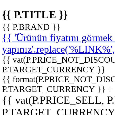
{{ P.TITLE }}
{{ P.BRAND }}
{{ 'Ürünün fiyatını görme
yapınız'.replace('%LINK%', '
{{ vat(P.PRICE_NOT_DISCOU
P.TARGET_CURRENCY }}
{{ format(P.PRICE_NOT_DI
P.TARGET_CURRENCY }} +
{{ vat(P.PRICE_SELL, P
P.TARGET_CURRENCY