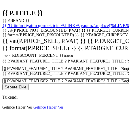
{{ P.TITLE }}
{{ P.BRAND }}
{{ 'Ürünün fiyatını görmek için %LINK% yapınız'.replace('%LINK%', 
{{ vat(P.PRICE_NOT_DISCOUNTED, P.VAT) }}
{{ P.TARGET_CURREN
{{ format(P.PRICE_NOT_DISCOUNTED) }}
{{ P.TARGET_CURRENCY 
{{ vat(P.PRICE_SELL, P.VAT) }}
{{ P.TARGET_
{{ format(P.PRICE_SELL) }}
{{ P.TARGET_CUR
{{ P.DISCOUNT_PERCENT }}
%
İndirim
{{ P.VARIANT_FEATURE1_TITLE ? P.VARIANT_FEATURE1_TITLE : 'Seç
{{ P.VARIANT_FEATURE2_TITLE ? P.VARIANT_FEATURE2_TITLE : 'Seç
Sepete Ekle
Tükendi
Gelince Haber Ver
Gelince Haber Ver