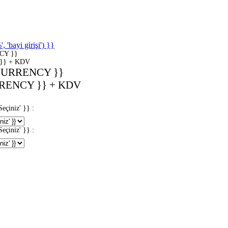
'bayi girişi') }}
CY }}
}} + KDV
CURRENCY }}
RENCY }} + KDV
iniz' }} :
iniz' }} :