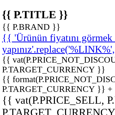
{{ P.TITLE }}
{{ P.BRAND }}
{{ 'Ürünün fiyatını görme
yapınız'.replace('%LINK%', '
{{ vat(P.PRICE_NOT_DISCOU
P.TARGET_CURRENCY }}
{{ format(P.PRICE_NOT_DI
P.TARGET_CURRENCY }} +
{{ vat(P.PRICE_SELL, P
P.TARGET_CURRENCY