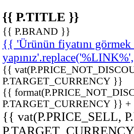
{{ P.TITLE }}
{{ P.BRAND }}
{{ 'Ürünün fiyatını görme
yapınız'.replace('%LINK%', '
{{ vat(P.PRICE_NOT_DISCOU
P.TARGET_CURRENCY }}
{{ format(P.PRICE_NOT_DI
P.TARGET_CURRENCY }} +
{{ vat(P.PRICE_SELL, P
P.TARGET_CURRENCY