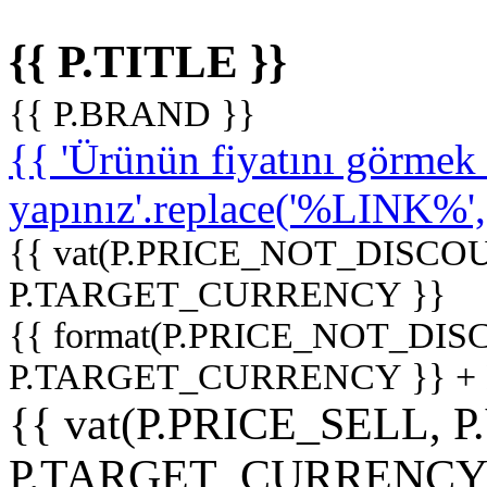
{{ P.TITLE }}
{{ P.BRAND }}
{{ 'Ürünün fiyatını görme
yapınız'.replace('%LINK%', '
{{ vat(P.PRICE_NOT_DISCOU
P.TARGET_CURRENCY }}
{{ format(P.PRICE_NOT_DI
P.TARGET_CURRENCY }} +
{{ vat(P.PRICE_SELL, P
P.TARGET_CURRENCY