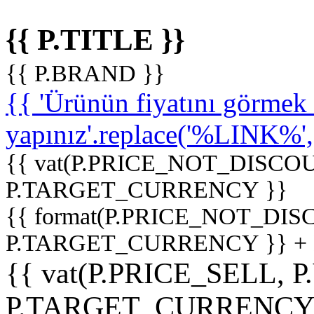
{{ P.TITLE }}
{{ P.BRAND }}
{{ 'Ürünün fiyatını görme
yapınız'.replace('%LINK%', '
{{ vat(P.PRICE_NOT_DISCOU
P.TARGET_CURRENCY }}
{{ format(P.PRICE_NOT_DI
P.TARGET_CURRENCY }} +
{{ vat(P.PRICE_SELL, P
P.TARGET_CURRENCY