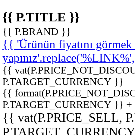
{{ P.TITLE }}
{{ P.BRAND }}
{{ 'Ürünün fiyatını görme
yapınız'.replace('%LINK%', '
{{ vat(P.PRICE_NOT_DISCOU
P.TARGET_CURRENCY }}
{{ format(P.PRICE_NOT_DI
P.TARGET_CURRENCY }} +
{{ vat(P.PRICE_SELL, P
P.TARGET_CURRENCY