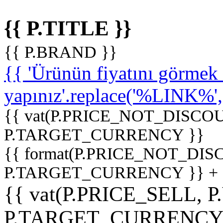
{{ P.TITLE }}
{{ P.BRAND }}
{{ 'Ürünün fiyatını görme
yapınız'.replace('%LINK%', '
{{ vat(P.PRICE_NOT_DISCOU
P.TARGET_CURRENCY }}
{{ format(P.PRICE_NOT_DI
P.TARGET_CURRENCY }} +
{{ vat(P.PRICE_SELL, P
P.TARGET_CURRENCY