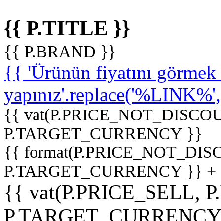
{{ P.TITLE }}
{{ P.BRAND }}
{{ 'Ürünün fiyatını görme
yapınız'.replace('%LINK%', '
{{ vat(P.PRICE_NOT_DISCOU
P.TARGET_CURRENCY }}
{{ format(P.PRICE_NOT_DI
P.TARGET_CURRENCY }} +
{{ vat(P.PRICE_SELL, P
P.TARGET_CURRENCY