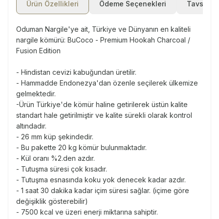
Ürün Özellikleri
Ödeme Seçenekleri
Tavsiye E
Oduman Nargile'ye ait, Türkiye ve Dünyanın en kaliteli
nargile kömürü: BuCoco - Premium Hookah Charcoal /
Fusion Edition
- Hindistan cevizi kabuğundan üretilir.
- Hammadde Endonezya'dan özenle seçilerek ülkemize
gelmektedir.
-Ürün Türkiye'de kömür haline getirilerek üstün kalite
standart hale getirilmiştir ve kalite sürekli olarak kontrol
altındadır.
- 26 mm küp şekindedir.
- Bu pakette 20 kg kömür bulunmaktadır.
- Kül oranı %2.den azdır.
- Tutuşma süresi çok kısadır.
- Tutuşma esnasında koku yok denecek kadar azdır.
- 1 saat 30 dakika kadar içim süresi sağlar. (içime göre
değişiklik gösterebilir)
- 7500 kcal ve üzeri enerji miktarına sahiptir.