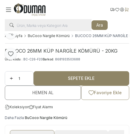
Kargo Takip
Favorilerim
Hesabı
Sepe
Ara
Paylaş
Ana Sayfa
BuCoco Nargile Kömürü
BUCOCO 26MM KÜP NARGİLE KÖ
BUCOCO 26MM KÜP NARGİLE KÖMÜRÜ - 20KG
Favoriye Ekle
Ürün Kodu :
BC-C26-F20
Barkod:
8681933503688
SEPETE EKLE
HEMEN AL
Favoriye Ekle
Koleksiyon
Fiyat Alarmı
Daha Fazla
BuCoco Nargile Kömürü