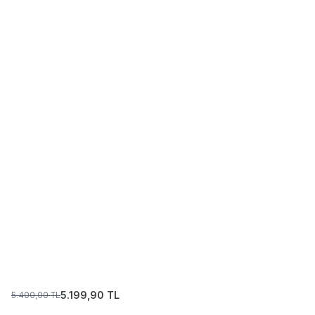
5.199,90
TL
5.400,00
TL