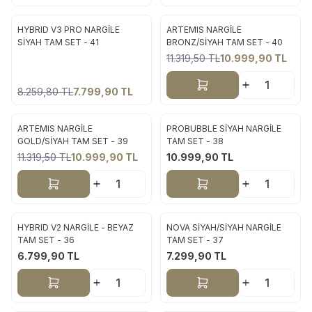
ükendi
HYBRID V3 PRO NARGİLE
ARTEMIS NARGİLE
Yeni
Yeni
SİYAH TAM SET - 41
BRONZ/SİYAH TAM SET - 40
11.319,50
TL
10.999,90
TL
%
6
%
3
Sepete Ekle
8.259,80
TL
7.799,90
TL
ARTEMIS NARGİLE
PROBUBBLE SİYAH NARGİLE
Yeni
Yeni
GOLD/SİYAH TAM SET - 39
TAM SET - 38
11.319,50
TL
10.999,90
TL
10.999,90
TL
%
3
Sepete Ekle
Sepete Ekle
HYBRID V2 NARGİLE - BEYAZ
NOVA SİYAH/SİYAH NARGİLE
Yeni
Yeni
TAM SET - 36
TAM SET - 37
6.799,90
TL
7.299,90
TL
Sepete Ekle
Sepete Ekle