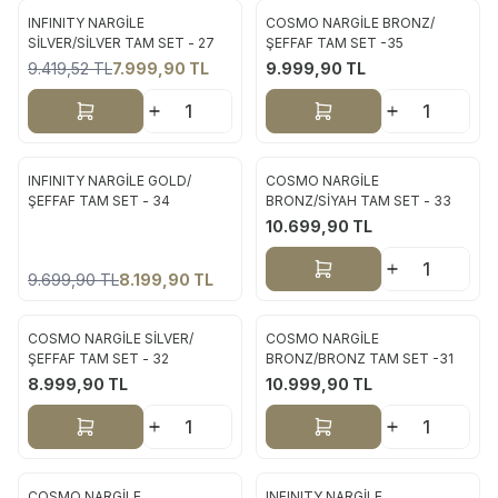
INFINITY NARGİLE
COSMO NARGİLE BRONZ/
Yeni
Yeni
SİLVER/SİLVER TAM SET - 27
ŞEFFAF TAM SET -35
9.419,52
TL
7.999,90
TL
9.999,90
TL
%
15
Sepete Ekle
Sepete Ekle
ükendi
INFINITY NARGİLE GOLD/
COSMO NARGİLE
Yeni
Yeni
ŞEFFAF TAM SET - 34
BRONZ/SİYAH TAM SET - 33
10.699,90
TL
%
15
Sepete Ekle
9.699,90
TL
8.199,90
TL
COSMO NARGİLE SİLVER/
COSMO NARGİLE
Yeni
Yeni
ŞEFFAF TAM SET - 32
BRONZ/BRONZ TAM SET -31
8.999,90
TL
10.999,90
TL
Sepete Ekle
Sepete Ekle
COSMO NARGİLE
INFINITY NARGİLE