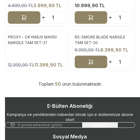
4.499,90
TL
3.999,90
TL
10.999,90
TL
%
11
Sepete Ekle
Sepete Ekle
ükendi
PROXY - OKYANUS MAVİSİ
RS-SMOKE BLADE NARGİLE
Yeni
Yeni
NARGİLE TAM SET-21
TAM SET-20
6.999,90
TL
6.399,90
TL
%
8
%
9
Sepete Ekle
12.399,90
TL
11.399,90
TL
Toplam
50
ürün bulunmaktadır.
E-Bülten Aboneliği
Kampanya ve yeniliklerden haberdar olmak için e-bültenimize abone
olun!
Kayıt Ol
Sosyal Medya