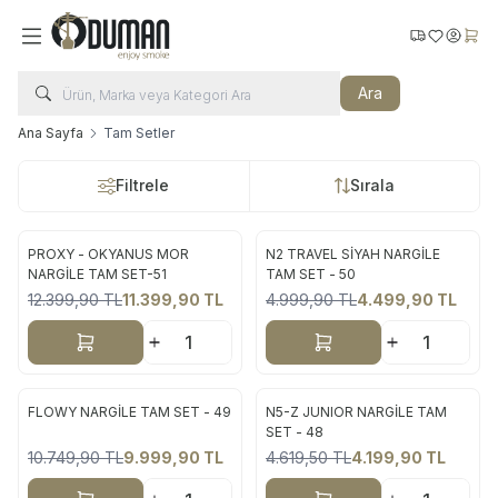
Kargo Takip
Favorilerim
Hesabı
Sepe
Ara
Ana Sayfa
Tam Setler
Filtrele
Sırala
PROXY - OKYANUS MOR
N2 TRAVEL SİYAH NARGİLE
Yeni
Yeni
NARGİLE TAM SET-51
TAM SET - 50
12.399,90
TL
11.399,90
TL
4.999,90
TL
4.499,90
TL
%
8
%
10
Sepete Ekle
Sepete Ekle
FLOWY NARGİLE TAM SET - 49
N5-Z JUNIOR NARGİLE TAM
Yeni
Yeni
SET - 48
10.749,90
TL
9.999,90
TL
4.619,50
TL
4.199,90
TL
%
7
%
9