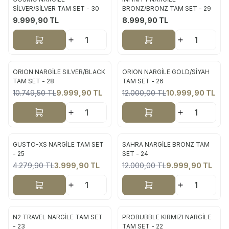
Yeni
Yeni
SİLVER/SİLVER TAM SET - 30
BRONZ/BRONZ TAM SET - 29
9.999,90
TL
8.999,90
TL
Sepete Ekle
Sepete Ekle
ORION NARGİLE SILVER/BLACK
ORION NARGİLE GOLD/SİYAH
Yeni
Yeni
TAM SET - 28
TAM SET - 26
10.749,50
TL
9.999,90
TL
12.000,00
TL
10.999,90
TL
%
7
%
8
Sepete Ekle
Sepete Ekle
GUSTO-XS NARGİLE TAM SET
SAHRA NARGİLE BRONZ TAM
Yeni
Yeni
- 25
SET - 24
4.279,90
TL
3.999,90
TL
12.000,00
TL
9.999,90
TL
%
7
%
17
Sepete Ekle
Sepete Ekle
N2 TRAVEL NARGİLE TAM SET
PROBUBBLE KIRMIZI NARGİLE
Yeni
Yeni
- 23
TAM SET - 22