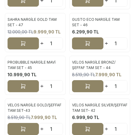
Sepete Ekle
Sepete Ekle
SAHRA NARGİLE GOLD TAM
GUSTO ECO NARGİLE TAM
Yeni
Yeni
SET - 47
SET - 46
12.000,00
TL
9.999,90
TL
6.299,90
TL
%
17
Sepete Ekle
Sepete Ekle
PROBUBBLE NARGİLE MAVİ
VELOS NARGİLE BRONZ/
Yeni
Yeni
TAM SET - 45
ŞEFFAF TAM SET - 44
10.999,90
TL
8.519,90
TL
7.999,90
TL
%
6
Sepete Ekle
Sepete Ekle
VELOS NARGİLE GOLD/ŞEFFAF
VELOS NARGİLE SILVER/ŞEFFAF
Yeni
Yeni
TAM SET-43
TAM SET- 42
8.519,90
TL
7.999,90
TL
6.999,90
TL
%
6
Sepete Ekle
Sepete Ekle