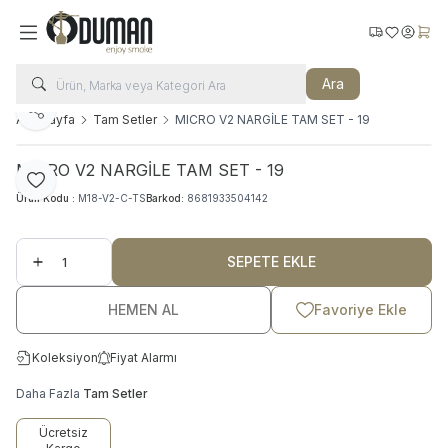
Kargo Takip
Favorilerim
Hesabı
Sepe
Ara
Paylaş
Ana Sayfa
Tam Setler
MICRO V2 NARGİLE TAM SET - 19
MICRO V2 NARGİLE TAM SET - 19
Favoriye Ekle
Ürün Kodu :
M18-V2-C-TS
Barkod:
8681933504142
SEPETE EKLE
HEMEN AL
Favoriye Ekle
Koleksiyon
Fiyat Alarmı
Daha Fazla
Tam Setler
Ücretsiz