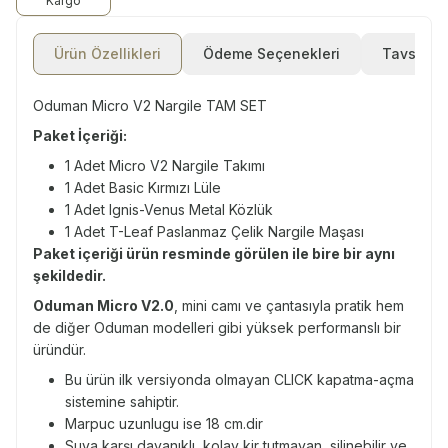
Kargo
Ürün Özellikleri
Ödeme Seçenekleri
Tavsiye E
Oduman Micro V2 Nargile TAM SET
Paket İçeriği:
1 Adet Micro V2 Nargile Takımı
1 Adet Basic Kırmızı Lüle
1 Adet Ignis-Venus Metal Közlük
1 Adet T-Leaf Paslanmaz Çelik Nargile Maşası
Paket içeriği ürün resminde görülen ile bire bir aynı
şekildedir.
Oduman Micro V2.0
, mini camı ve çantasıyla pratik hem
de diğer Oduman modelleri gibi yüksek performanslı bir
üründür.
Bu ürün ilk versiyonda olmayan CLICK kapatma-açma
sistemine sahiptir.
Marpuc uzunlugu ise 18 cm.dir
Suya karşı dayanıklı, kolay kir tutmayan, silinebilir ve