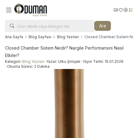
Kargo Takip
Favorilerim
Hesabı
Sepe
Ara
Ana Sayfa
Blog Sayfası
Blog Yazıları
Closed Chamber Sistem Nedir?
Closed Chamber Sistem Nedir? Nargile Performansını Nasıl
Etkiler?
Kategori:
Blog Yazıları
•
Yazar:
Utku Şimşek
•
Yayın Tarihi:
15.01.2026
•
Okuma Süresi:
2 Dakika