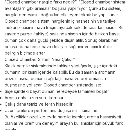
“Closed chamber nargile farkı nedir?”, “Closed chamber sistem
avantajları” gibi aramalar boşuna yapılmıyor. Çünkü bu sistem,
nargile deneyimini doğrudan etkileyen teknik bir yapı sunar.
Closed chamber sistem, nargilenin iç haznesinin ve tahliye
mekanizmasının hava kaçırmayacak şekilde tasarlanmasıdır. Bu
sayede purge (tahliye) sırasında şişenin içinde biriken bayat
duman çok daha güçlü şekilde dışarı atılır. Sonuç olarak her
çekişte daha temiz hava dolaşımı sağlanır ve içim kalitesi
belirgin biçimde artar.
Closed Chamber Sistem Nasıl Çalışır?
Klasik nargile sistemlerinde tahliye yaptığında, şişe içindeki
dumanın bir kısmı içeride kalabilir. Bu da zamanla aromanın
bozulmasına, dumanın ağırlaşmasına ve performansın
düşmesine yol açar. Closed chamber sistemde ise:
Şişe içindeki bayat duman neredeyse tamamen boşalır
Aroma daha uzun süre korunur
Çekiş daha temiz ve ferah hissedilir
Uzun içimlerde performans düşüşü minimuma iner
Bu özellikler özellikle evde nargile içenler, aroma hassasiyeti
olanlar ve premium deneyim arayan kullanıcılar için büyük fark
yaratır.