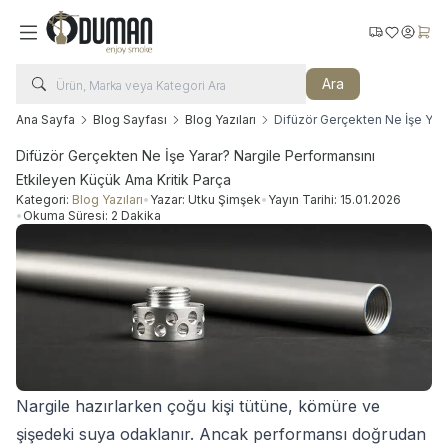
Kargo Takip
Favorilerim
Hesabı
Sepe
Ara
Ana Sayfa
Blog Sayfası
Blog Yazıları
Difüzör Gerçekten Ne İşe Yara
Difüzör Gerçekten Ne İşe Yarar? Nargile Performansını
Etkileyen Küçük Ama Kritik Parça
Kategori:
Blog Yazıları
•
Yazar:
Utku Şimşek
•
Yayın Tarihi:
15.01.2026
•
Okuma Süresi:
2 Dakika
Nargile hazırlarken çoğu kişi tütüne, kömüre ve
şişedeki suya odaklanır. Ancak performansı doğrudan