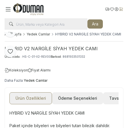
Kargo Takip
Favorilerim
Hesabı
Sepe
Ara
Paylaş
Ana Sayfa
Yedek Camlar
HYBRID V2 NARGİLE SİYAH YEDEK CAMI
HYBRID V2 NARGİLE SİYAH YEDEK CAMI
Favoriye Ekle
Ürün Kodu :
HS-C-01-V2-REV00
Barkod:
8681933501332
Koleksiyon
Fiyat Alarmı
Daha Fazla
Yedek Camlar
Ürün Özellikleri
Ödeme Seçenekleri
Tavsiye E
HYBRID V2 NARGİLE SİYAH YEDEK CAMI
Paket içinde bilyeleri ve bilyeleri tutan bilezik dahildir.