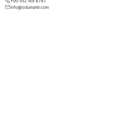
+90 552 169 8787
info@odumantr.com