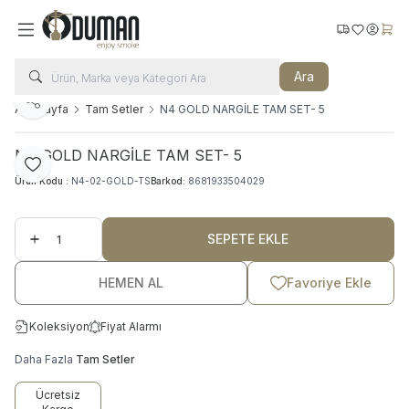
Kargo Takip
Favorilerim
Hesabı
Sepe
Ara
Paylaş
Ana Sayfa
Tam Setler
N4 GOLD NARGİLE TAM SET- 5
N4 GOLD NARGİLE TAM SET- 5
Favoriye Ekle
Ürün Kodu :
N4-02-GOLD-TS
Barkod:
8681933504029
SEPETE EKLE
HEMEN AL
Favoriye Ekle
Koleksiyon
Fiyat Alarmı
Daha Fazla
Tam Setler
Ücretsiz