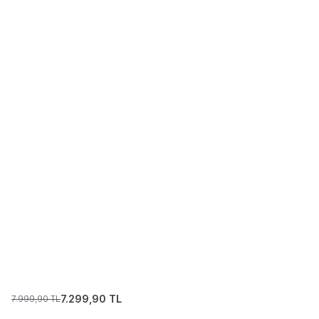
7.299,90
TL
7.999,90
TL