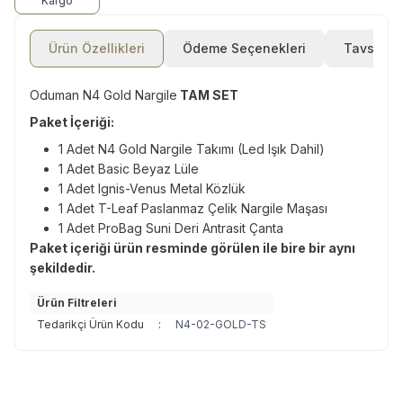
Kargo
Ürün Özellikleri
Ödeme Seçenekleri
Tavsiye E
Oduman N4 Gold Nargile
TAM SET
Paket İçeriği:
1 Adet N4 Gold Nargile Takımı (Led Işık Dahil)
1 Adet Basic Beyaz Lüle
1 Adet Ignis-Venus Metal Közlük
1 Adet T-Leaf Paslanmaz Çelik Nargile Maşası
1 Adet ProBag Suni Deri Antrasit Çanta
Paket içeriği ürün resminde görülen ile bire bir aynı
şekildedir.
Ürün Filtreleri
Tedarikçi Ürün Kodu
:
N4-02-GOLD-TS