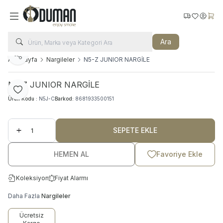
Kargo Takip
Favorilerim
Hesabı
Sepe
Ara
Paylaş
Ana Sayfa
Nargileler
N5-Z JUNIOR NARGİLE
N5-Z JUNIOR NARGİLE
Favoriye Ekle
Ürün Kodu :
N5J-C
Barkod:
8681933500151
SEPETE EKLE
HEMEN AL
Favoriye Ekle
Koleksiyon
Fiyat Alarmı
Daha Fazla
Nargileler
Ücretsiz