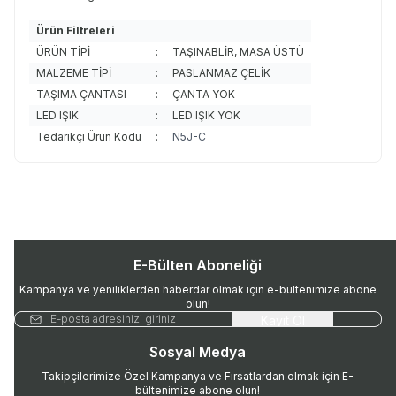
Ürün Filtreleri
ÜRÜN TİPİ
:
TAŞINABLİR, MASA ÜSTÜ
MALZEME TİPİ
:
PASLANMAZ ÇELİK
TAŞIMA ÇANTASI
:
ÇANTA YOK
LED IŞIK
:
LED IŞIK YOK
Tedarikçi Ürün Kodu
:
N5J-C
E-Bülten Aboneliği
Kampanya ve yeniliklerden haberdar olmak için e-bültenimize abone
olun!
Kayıt Ol
Sosyal Medya
Takipçilerimize Özel Kampanya ve Fırsatlardan olmak için E-
bültenimize abone olun!