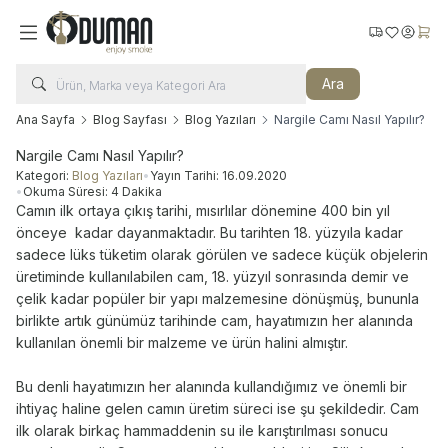
Kargo Takip
Favorilerim
Hesabı
Sepe
Ara
Ana Sayfa
Blog Sayfası
Blog Yazıları
Nargile Camı Nasıl Yapılır?
Nargile Camı Nasıl Yapılır?
Kategori:
Blog Yazıları
•
Yayın Tarihi:
16.09.2020
•
Okuma Süresi:
4 Dakika
Camın ilk ortaya çıkış tarihi, mısırlılar dönemine 400 bin yıl
önceye kadar dayanmaktadır. Bu tarihten 18. yüzyıla kadar
sadece lüks tüketim olarak görülen ve sadece küçük objelerin
üretiminde kullanılabilen cam, 18. yüzyıl sonrasında demir ve
çelik kadar popüler bir yapı malzemesine dönüşmüş, bununla
birlikte artık günümüz tarihinde cam, hayatımızın her alanında
kullanılan önemli bir malzeme ve ürün halini almıştır.
Bu denli hayatımızın her alanında kullandığımız ve önemli bir
ihtiyaç haline gelen camın üretim süreci ise şu şekildedir. Cam
ilk olarak birkaç hammaddenin su ile karıştırılması sonucu