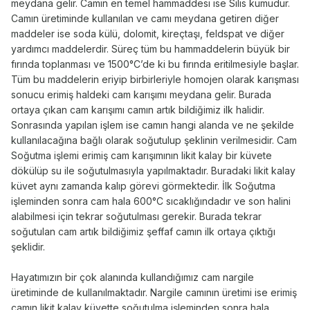
meydana gelir. Camın en temel hammaddesi ise Silis kumudur.
Camın üretiminde kullanılan ve camı meydana getiren diğer
maddeler ise soda külü, dolomit, kireçtaşı, feldspat ve diğer
yardımcı maddelerdir. Süreç tüm bu hammaddelerin büyük bir
fırında toplanması ve 1500°C’de ki bu fırında eritilmesiyle başlar.
Tüm bu maddelerin eriyip birbirleriyle homojen olarak karışması
sonucu erimiş haldeki cam karışımı meydana gelir. Burada
ortaya çıkan cam karışımı camın artık bildiğimiz ilk halidir.
Sonrasında yapılan işlem ise camın hangi alanda ve ne şekilde
kullanılacağına bağlı olarak soğutulup şeklinin verilmesidir. Cam
Soğutma işlemi erimiş cam karışımının likit kalay bir küvete
dökülüp su ile soğutulmasıyla yapılmaktadır. Buradaki likit kalay
küvet aynı zamanda kalıp görevi görmektedir. İlk Soğutma
işleminden sonra cam hala 600°C sıcaklığındadır ve son halini
alabilmesi için tekrar soğutulması gerekir. Burada tekrar
soğutulan cam artık bildiğimiz şeffaf camın ilk ortaya çıktığı
şeklidir.
Hayatımızın bir çok alanında kullandığımız cam nargile
üretiminde de kullanılmaktadır. Nargile camının üretimi ise erimiş
camın likit kalay küvette soğutulma işleminden sonra hala