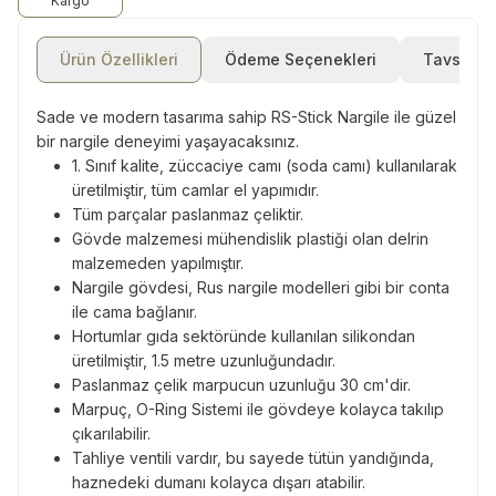
Kargo
Ürün Özellikleri
Ödeme Seçenekleri
Tavsiye E
Sade ve modern tasarıma sahip RS-Stick Nargile ile güzel
bir nargile deneyimi yaşayacaksınız.
1. Sınıf kalite, züccaciye camı (soda camı) kullanılarak
üretilmiştir, tüm camlar el yapımıdır.
Tüm parçalar paslanmaz çeliktir.
Gövde malzemesi mühendislik plastiği olan delrin
malzemeden yapılmıştır.
Nargile gövdesi, Rus nargile modelleri gibi bir conta
ile cama bağlanır.
Hortumlar gıda sektöründe kullanılan silikondan
üretilmiştir, 1.5 metre uzunluğundadır.
Paslanmaz çelik marpucun uzunluğu 30 cm'dir.
Marpuç, O-Ring Sistemi ile gövdeye kolayca takılıp
çıkarılabilir.
Tahliye ventili vardır, bu sayede tütün yandığında,
haznedeki dumanı kolayca dışarı atabilir.