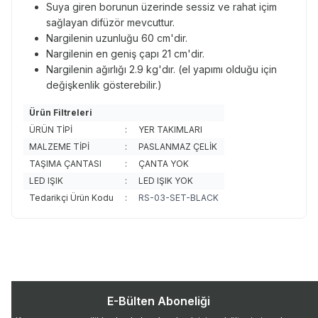
Suya giren borunun üzerinde sessiz ve rahat içim
sağlayan difüzör mevcuttur.
Nargilenin uzunluğu 60 cm'dir.
Nargilenin en geniş çapı 21 cm'dir.
Nargilenin ağırlığı 2.9 kg'dır. (el yapımı olduğu için
değişkenlik gösterebilir.)
Ürün Filtreleri
ÜRÜN TİPİ
:
YER TAKIMLARI
MALZEME TİPİ
:
PASLANMAZ ÇELİK
TAŞIMA ÇANTASI
:
ÇANTA YOK
LED IŞIK
:
LED IŞIK YOK
Tedarikçi Ürün Kodu
:
RS-03-SET-BLACK
E-Bülten Aboneliği