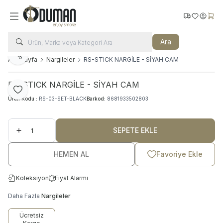
Kargo Takip
Favorilerim
Hesabı
Sepe
Ara
Paylaş
Ana Sayfa
Nargileler
RS-STICK NARGİLE - SİYAH CAM
RS-STICK NARGİLE - SİYAH CAM
Favoriye Ekle
Ürün Kodu :
RS-03-SET-BLACK
Barkod:
8681933502803
SEPETE EKLE
HEMEN AL
Favoriye Ekle
Koleksiyon
Fiyat Alarmı
Daha Fazla
Nargileler
Ücretsiz