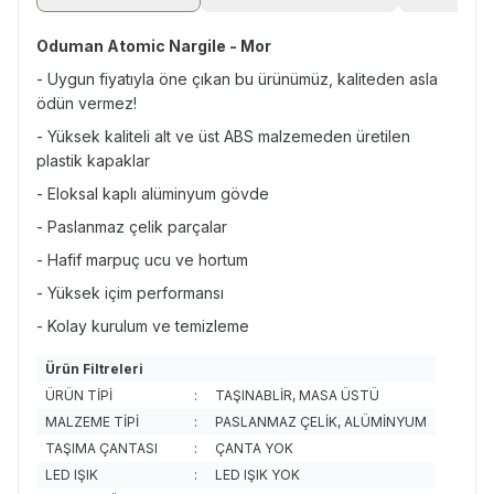
Oduman Atomic Nargile - Mor
- Uygun fiyatıyla öne çıkan bu ürünümüz, kaliteden asla
ödün vermez!
- Yüksek kaliteli alt ve üst ABS malzemeden üretilen
plastik kapaklar
- Eloksal kaplı alüminyum gövde
- Paslanmaz çelik parçalar
- Hafif marpuç ucu ve hortum
- Yüksek içim performansı
- Kolay kurulum ve temizleme
Ürün Filtreleri
ÜRÜN TİPİ
:
TAŞINABLİR, MASA ÜSTÜ
MALZEME TİPİ
:
PASLANMAZ ÇELİK, ALÜMİNYUM
TAŞIMA ÇANTASI
:
ÇANTA YOK
LED IŞIK
:
LED IŞIK YOK