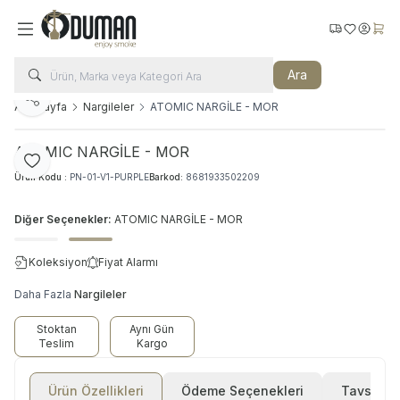
Kargo Takip
Favorilerim
Hesabı
Sepe
Ara
Paylaş
Ana Sayfa
Nargileler
ATOMIC NARGİLE - MOR
ATOMIC NARGİLE - MOR
Favoriye Ekle
Ürün Kodu :
PN-01-V1-PURPLE
Barkod:
8681933502209
Diğer Seçenekler:
ATOMIC NARGİLE - MOR
Koleksiyon
Fiyat Alarmı
Daha Fazla
Nargileler
Stoktan
Aynı Gün
Teslim
Kargo
Ürün Özellikleri
Ödeme Seçenekleri
Tavsiye E