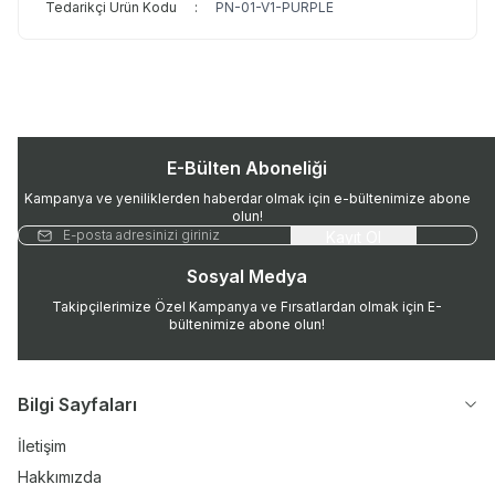
Tedarikçi Ürün Kodu
:
PN-01-V1-PURPLE
E-Bülten Aboneliği
Kampanya ve yeniliklerden haberdar olmak için e-bültenimize abone
olun!
Kayıt Ol
Sosyal Medya
Takipçilerimize Özel Kampanya ve Fırsatlardan olmak için E-
bültenimize abone olun!
Bilgi Sayfaları
İletişim
Hakkımızda