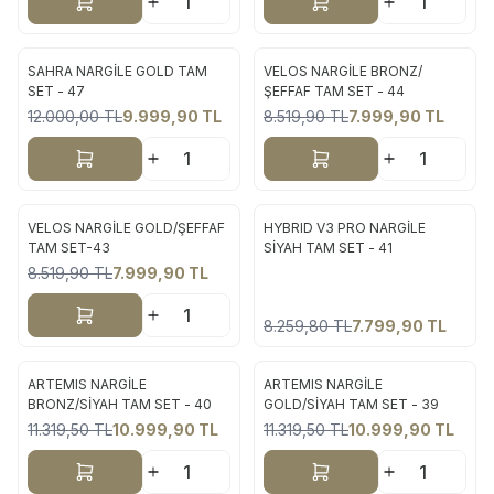
Sepete Ekle
Sepete Ekle
SAHRA NARGİLE GOLD TAM
VELOS NARGİLE BRONZ/
Yeni
Yeni
SET - 47
ŞEFFAF TAM SET - 44
12.000,00
TL
9.999,90
TL
8.519,90
TL
7.999,90
TL
%
17
%
6
Sepete Ekle
Sepete Ekle
Tükendi
VELOS NARGİLE GOLD/ŞEFFAF
HYBRID V3 PRO NARGİLE
Yeni
Yeni
TAM SET-43
SİYAH TAM SET - 41
8.519,90
TL
7.999,90
TL
%
6
%
6
Sepete Ekle
8.259,80
TL
7.799,90
TL
ARTEMIS NARGİLE
ARTEMIS NARGİLE
Yeni
Yeni
BRONZ/SİYAH TAM SET - 40
GOLD/SİYAH TAM SET - 39
11.319,50
TL
10.999,90
TL
11.319,50
TL
10.999,90
TL
%
3
%
3
Sepete Ekle
Sepete Ekle