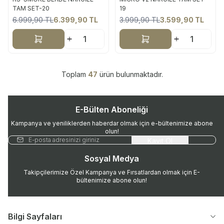
Yeni
Yeni
TAM SET-20
19
6.999,90
TL
6.399,90
TL
3.999,90
TL
3.599,90
TL
%
9
%
10
Sepete Ekle
Sepete Ekle
Toplam
47
ürün bulunmaktadır.
E-Bülten Aboneliği
Kampanya ve yeniliklerden haberdar olmak için e-bültenimize abone
olun!
Kayıt Ol
Sosyal Medya
Takipçilerimize Özel Kampanya ve Fırsatlardan olmak için E-
bültenimize abone olun!
Bilgi Sayfaları