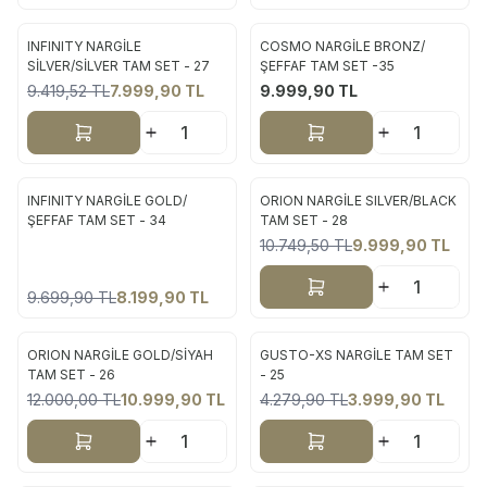
INFINITY NARGİLE
COSMO NARGİLE BRONZ/
Yeni
Yeni
SİLVER/SİLVER TAM SET - 27
ŞEFFAF TAM SET -35
9.419,52
TL
7.999,90
TL
9.999,90
TL
%
15
Sepete Ekle
Sepete Ekle
ükendi
INFINITY NARGİLE GOLD/
ORION NARGİLE SILVER/BLACK
Yeni
Yeni
ŞEFFAF TAM SET - 34
TAM SET - 28
10.749,50
TL
9.999,90
TL
%
15
%
7
Sepete Ekle
9.699,90
TL
8.199,90
TL
ORION NARGİLE GOLD/SİYAH
GUSTO-XS NARGİLE TAM SET
Yeni
Yeni
TAM SET - 26
- 25
12.000,00
TL
10.999,90
TL
4.279,90
TL
3.999,90
TL
%
8
%
7
Sepete Ekle
Sepete Ekle