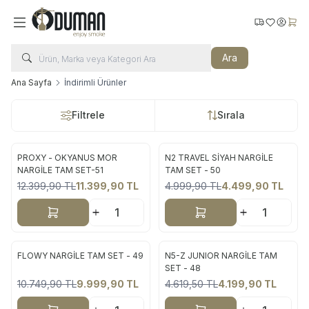
Kargo Takip
Favorilerim
Hesabı
Sepe
Ara
Ana Sayfa
İndirimli Ürünler
Filtrele
Sırala
PROXY - OKYANUS MOR
N2 TRAVEL SİYAH NARGİLE
Yeni
Yeni
NARGİLE TAM SET-51
TAM SET - 50
12.399,90
TL
11.399,90
TL
4.999,90
TL
4.499,90
TL
%
8
%
10
Sepete Ekle
Sepete Ekle
FLOWY NARGİLE TAM SET - 49
N5-Z JUNIOR NARGİLE TAM
Yeni
Yeni
SET - 48
10.749,90
TL
9.999,90
TL
4.619,50
TL
4.199,90
TL
%
7
%
9