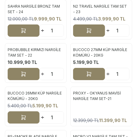
SAHRA NARGİLE BRONZ TAM
N2 TRAVEL NARGİLE TAM SET
Yeni
Yeni
SET - 24
- 23
12.000,00
TL
9.999,90
TL
4.499,90
TL
3.999,90
TL
%
17
%
11
Sepete Ekle
Sepete Ekle
PROBUBBLE KIRMIZI NARGİLE
BUCOCO 27MM KÜP NARGİLE
Yeni
Yeni
TAM SET - 22
KÖMÜRÜ - 20KG
10.999,90
TL
5.199,90
TL
Sepete Ekle
Sepete Ekle
Tükendi
BUCOCO 26MM KÜP NARGİLE
PROXY - OKYANUS MAVİSİ
Yeni
Yeni
KÖMÜRÜ - 20KG
NARGİLE TAM SET-21
5.400,00
TL
5.199,90
TL
%
4
%
8
Sepete Ekle
12.399,90
TL
11.399,90
TL
RS-SMOKE BLADE NARGİLE
MICRO V2 NARGİLE TAM SET -