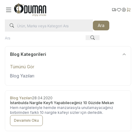
Kargo Takip
Favorilerim
Hesabı
Sepe
Ara
Blog Kategorileri
Tümünü Gör
Blog Yazıları
Blog Yazıları
28.04.2020
İstanbulda Nargile Keyfi Yapabileceğiniz 10 Güzide Mekan
Hem nargileleriyle hemde manzarasıyla unutamayacağınız
birbirinden farklı 10 nargile kafeyi sizler için derledik.
Devamını Oku