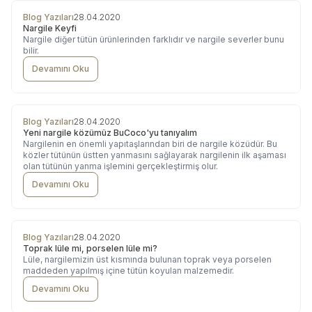
Blog Yazıları
28.04.2020
Nargile Keyfi
Nargile diğer tütün ürünlerinden farklıdır ve nargile severler bunu
bilir.
Devamını Oku
Blog Yazıları
28.04.2020
Yeni nargile közümüz BuCoco'yu tanıyalım
Nargilenin en önemli yapıtaşlarından biri de nargile közüdür. Bu
közler tütünün üstten yanmasını sağlayarak nargilenin ilk aşaması
olan tütünün yanma işlemini gerçekleştirmiş olur.
Devamını Oku
Blog Yazıları
28.04.2020
Toprak lüle mi, porselen lüle mi?
Lüle, nargilemizin üst kısmında bulunan toprak veya porselen
maddeden yapılmış içine tütün koyulan malzemedir.
Devamını Oku