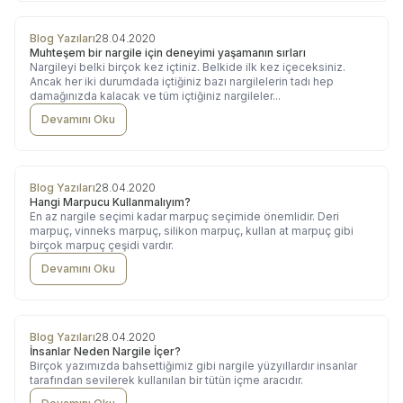
Blog Yazıları
28.04.2020
Muhteşem bir nargile için deneyimi yaşamanın sırları
Nargileyi belki birçok kez içtiniz. Belkide ilk kez içeceksiniz.
Ancak her iki durumdada içtiğiniz bazı nargilelerin tadı hep
damağınızda kalacak ve tüm içtiğiniz nargileler...
Devamını Oku
Blog Yazıları
28.04.2020
Hangi Marpucu Kullanmalıyım?
En az nargile seçimi kadar marpuç seçimide önemlidir. Deri
marpuç, vinneks marpuç, silikon marpuç, kullan at marpuç gibi
birçok marpuç çeşidi vardır.
Devamını Oku
Blog Yazıları
28.04.2020
İnsanlar Neden Nargile İçer?
Birçok yazımızda bahsettiğimiz gibi nargile yüzyıllardır insanlar
tarafından sevilerek kullanılan bir tütün içme aracıdır.